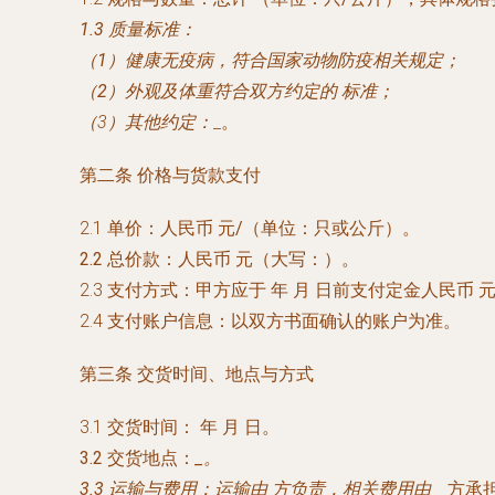
1.3 质量标准：
（1）健康无疫病，符合国家动物防疫相关规定；
（2）外观及体重符合双方约定的
标准；
（3）其他约定：
_。
第二条 价格与货款支付
2.1 单价：人民币
元/（单位：只或公斤）。
2.2 总价款：人民币
元（大写：
）。
2.3 支付方式：甲方应于
年
月
日前支付定金人民币
元
2.4 支付账户信息：以双方书面确认的账户为准。
第三条 交货时间、地点与方式
3.1 交货时间：
年
月
日。
3.2 交货地点：
_。
3.3 运输与费用：运输由
方负责，相关费用由
_ 方承