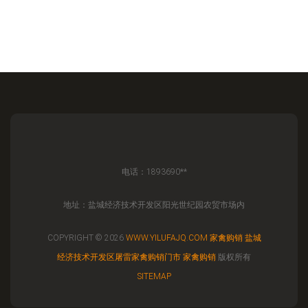
电话：1893690**
地址：盐城经济技术开发区阳光世纪园农贸市场内
COPYRIGHT © 2026
WWW.YILUFAJQ.COM
家禽购销
盐城
经济技术开发区屠雷家禽购销门市
家禽购销
版权所有
SITEMAP