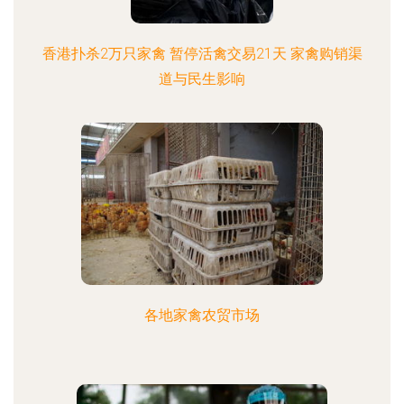
香港扑杀2万只家禽 暂停活禽交易21天 家禽购销渠
道与民生影响
各地家禽农贸市场