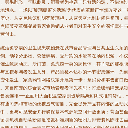
叠、羽毛乱飞、气味刺鼻，消费者为挑选一只鲜活的鸡，不惜淌
满地污水。一场以“玻璃橱窗选活鸡”为代表的革新正悄然改变这一
乱历史。从灰色铁笼到明亮玻璃柜，从露天空地到封闭售卖间，
一点细节变革都凝聚着家禽购销从业者们对卫生安全的深切牵挂
辛劳付出。
传统活禽交易的卫生隐患犹如悬在城市食品管理与公共卫生头顶
巨剑。动物分泌物、粪便碎屑、受污染的水流等在场内积聚，不
易催生致病顽疾、沙门菌、禽流感一类的病原体，其挥散的那根
线与直接参与者发生意外、产品抽检不达标的环节密集连环。为
逼变化发生，家禽购销网络决定开展第一步：拿消费和零售窗口
起。来自南郊的综合农贸市场管理者率先构思：打造玻璃隔笼系
立售卖连排——正面用大面积晶莹剔副玻璃隔离封闭式推销货框，
面有通向鸡和市场的便携透气帘窗，完全提升产品其内部的互动
度中，更与可见安全并行确保基本气源流空间开放更换；背面甚
附留臭氧机自动喷粉湿度指数标准刷新的密闭后排安装风除味去
鸡厕笼系统模块。一排晶莹的小间像酒店首层的水产生鲜琳琅满