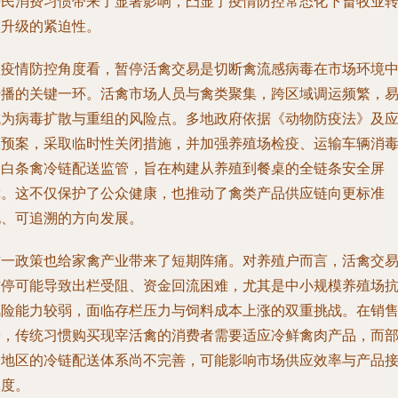
居民消费习惯带来了显著影响，凸显了疫情防控常态化下畜牧业
型升级的紧迫性。
从疫情防控角度看，暂停活禽交易是切断禽流感病毒在市场环境
传播的关键一环。活禽市场人员与禽类聚集，跨区域调运频繁，
成为病毒扩散与重组的风险点。多地政府依据《动物防疫法》及
急预案，采取临时性关闭措施，并加强养殖场检疫、运输车辆消
及白条禽冷链配送监管，旨在构建从养殖到餐桌的全链条安全屏
障。这不仅保护了公众健康，也推动了禽类产品供应链向更标准
化、可追溯的方向发展。
这一政策也给家禽产业带来了短期阵痛。对养殖户而言，活禽交
暂停可能导致出栏受阻、资金回流困难，尤其是中小规模养殖场
风险能力较弱，面临存栏压力与饲料成本上涨的双重挑战。在销
端，传统习惯购买现宰活禽的消费者需要适应冷鲜禽肉产品，而
分地区的冷链配送体系尚不完善，可能影响市场供应效率与产品
受度。