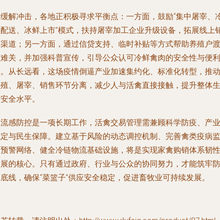
为缓解冲击，各地正积极寻求平衡点：一方面，鼓励“集中屠宰、
链配送、冰鲜上市”模式，扶持屠宰加工企业升级设备，拓展线上
售渠道；另一方面，通过信贷支持、临时补贴等方式帮助养殖户
过难关，并加强科普宣传，引导公众认可冷鲜禽肉的安全性与便
性。从长远看，这场疫情倒逼产业加速集约化、标准化转型，推
养殖、屠宰、销售环节分离，减少人与活禽直接接触，提升整体
物安全水平。
禽流感防控是一项长期工作，活禽交易管理需兼顾科学防疫、产
稳定与民生保障。建立基于风险的动态调控机制、完善禽类疫病
测预警网络、健全冷链物流基础设施，将是实现家禽购销体系韧
发展的核心。只有通过政府、行业与公众的协同努力，才能筑牢
疫底线，确保“菜篮子”供应安全稳定，促进畜牧业可持续发展。