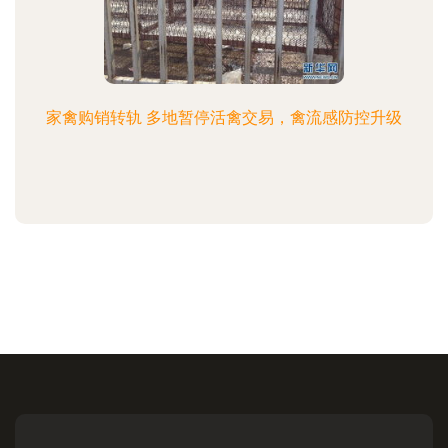
家禽购销转轨 多地暂停活禽交易，禽流感防控升级